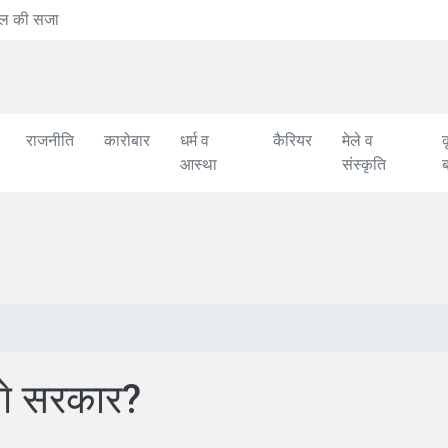
मातरम् की 150वीं वर्षगांठ पर तीसरे चरण के कार्यक्रम शुरू
राजनीति
कारोबार
धर्म व
कैरियर
मेले व
क
आस्था
संस्कृति
गे सरकार?