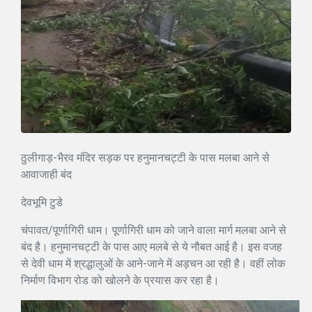
ठुलीगाड़-भैरव मंदिर सड़क पर हनुमानचट्टी के पास मलबा आने से
आवाजाही बंद
देवभूमि टुडे
चंपावत/पूर्णागिरी धाम। पूर्णागिरी धाम को जाने वाला मार्ग मलबा आने से
बंद है। हनुमानचट्टी के पास आए मलबे से ये नौबत आई है। इस वजह
से देवी धाम में श्रद्धालुओं के आने-जाने में अड़चन आ रही है। वहीं लोक
निर्माण विभाग रोड को खोलने के प्रयास कर रहा है।