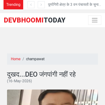
ंगा से है देश की आन-बान-शान
Trending
पूर्णागिरी क्षेत्र के 3 वन पंचायतों के चुनाव संपन्न
दु
DEVBHOOMI
TODAY
Home
champawat
दुखद...DEO जंगपांगी नहीं रहे
(16-May-2026)