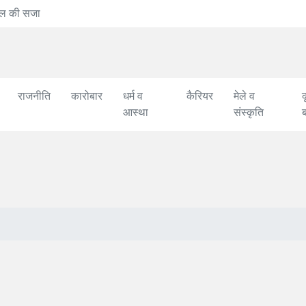
वंदे मातरम् की 150वीं वर्
राजनीति
कारोबार
धर्म व
कैरियर
मेले व
क
आस्था
संस्कृति