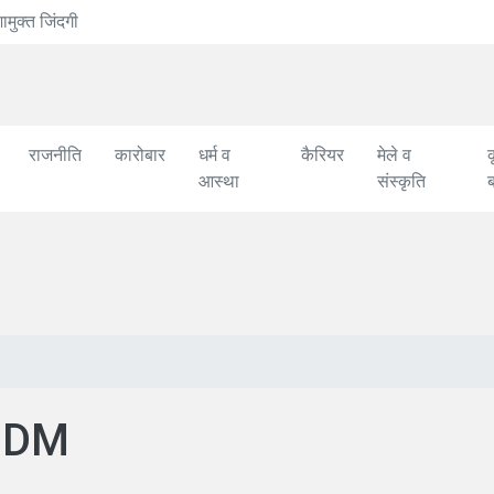
CMSD से 8 दवाओं के सेंपल लिए
राजनीति
कारोबार
धर्म व
कैरियर
मेले व
क
आस्था
संस्कृति
एं:DM