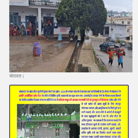
चंपावत।