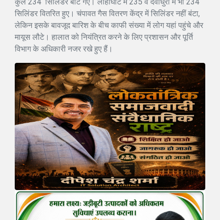
कुल 234 सिलिंडर बांटे गए। लोहाघाट में 235 व देवीधुरा में भी 234
सिलिंडर वितरित हुए। चंपावत गैस वितरण केंद्र में सिलिंडर नहीं बंटा,
लेकिन इसके बावजूद बारिश के बीच काफी संख्या में लोग यहां पहुंचे और
मायूस लौटे। हालात को नियंत्रित करने के लिए प्रशासन और पूर्ति
विभाग के अधिकारी नजर रखे हुए हैं।