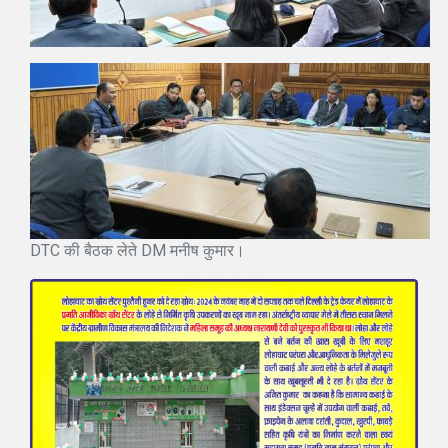
DTC की बैठक लेते DM मनीष कुमार।