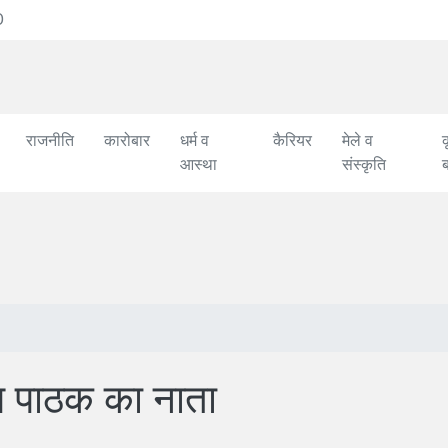
सेहतमंद जिंदगी के लिए जरूरी है नशामुक्त जिंदगी
राजनीति
कारोबार
धर्म व
कैरियर
मेले व
क
आस्था
संस्कृति
दीप पाठक का नाता