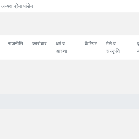
ांडेय
'प्रशासनिक काम में त
राजनीति
कारोबार
धर्म व
कैरियर
मेले व
क
आस्था
संस्कृति